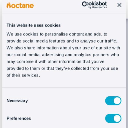
This website uses cookies
We use cookies to personalise content and ads, to
provide social media features and to analyse our traffic.
We also share information about your use of our site with
Automatiza tu atención al
our social media, advertising and analytics partners who
may combine it with other information that you’ve
cliente en un solo click
provided to them or that they’ve collected from your use
of their services.
Automatiza tu servicio al cliente y
aumenta tus ventas
con un chatbot que
Consent
sugiere productos automáticamente.
Necessary
Selection
Centraliza la gestión de la comunicación
con un panel que integra livechat, chatbots y
Preferences
mensajería como WhatsApp y Facebook