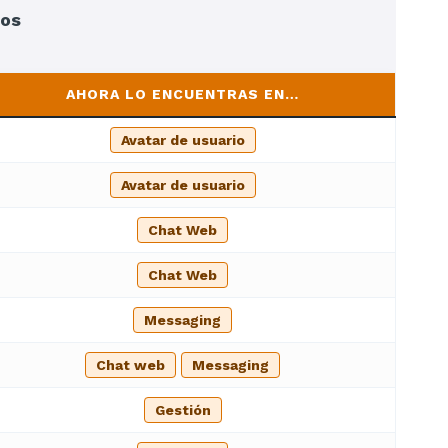
ios
AHORA LO ENCUENTRAS EN…
Avatar de usuario
Avatar de usuario
Chat Web
Chat Web
Messaging
Chat web
Messaging
Gestión