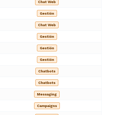
Chat Web
Gestión
Chat Web
Gestión
Gestión
Gestión
Chatbots
Chatbots
Messaging
Campaigns