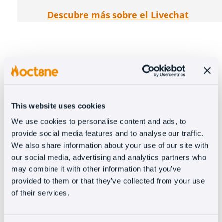
Descubre más sobre el Livechat
Chatbot
con soporte
visual
This website uses cookies
Chatbot de
fácil configuración
, sin
We use cookies to personalise content and ads, to
código. Su sistema de módulos
provide social media features and to analyse our traffic.
We also share information about your use of our site with
drag & drop y el soporte visual,
our social media, advertising and analytics partners who
permiten guiar el cliente a través
may combine it with other information that you’ve
de una serie de preguntas y
provided to them or that they’ve collected from your use
respuestas múltiples, hacia lo que
of their services.
buscan. El chatbot
se puede
configurar también en canales