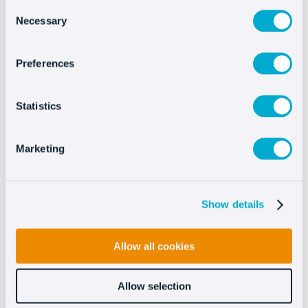
Consent
de Messaging
como WhatsApp
Necessary
Selection
Business API, Facebook Messenger
e Instagram, para ofrecer esa
Preferences
misma
experiencia visual 24/7
también en estas aplicaciones.
Statistics
¿Algo más? Sí, es posible
integrar
ChatGPT
y, de esta forma,
expandir las posibilidades de
Marketing
automatización de tu chat
de
Oct8ne junto con la inteligencia
artificial de open AI.
Show details
Descubre más sobre el Chatbot
Allow all cookies
Allow selection