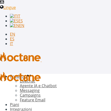
Lingue
IT
ES
EN
EN
ES
IT
Prodotto
Livechat
Agente IA e Chatbot
Messaging
Campaigns
Feature Email
Piani
Integrazioni