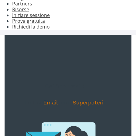
Partners
Risorse
Iniziare sessione
Prova gratuita
Richiedi la demo
Oct8ne Email!
La tua
Email
, con
Superpoteri
!