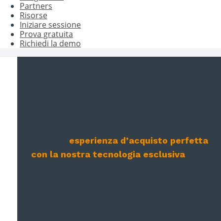
Partners
Risorse
Iniziare sessione
Prova gratuita
Richiedi la demo
LIVECHAT
Crea un’
esperienza d’acquisto perfetta
con la nostra tecnologia esclusiva
per il
servizio al cliente visivo
Oct8ne è Livechat, Chatbot e Messaging in
una sola piattaforma.