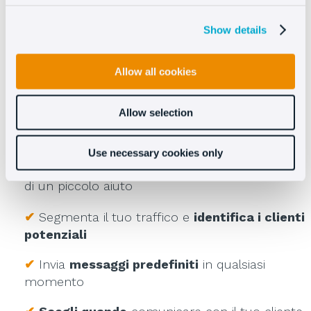
✔
Costruisci fiducia con i clienti e
aumenta la
Show details
fidelizzazione
✔
Identifica e
comprendi i pattern di vendita
Allow all cookies
Allow selection
Use necessary cookies only
Lo shopping ha solo bisogno
di un piccolo aiuto
✔
Segmenta il tuo traffico e
identifica i clienti
potenziali
✔
Invia
messaggi predefiniti
in qualsiasi
momento