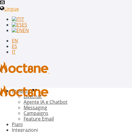
Lingue
IT
ES
EN
EN
ES
IT
Prodotto
Livechat
Agente IA e Chatbot
Messaging
Campaigns
Feature Email
Piani
Integrazioni