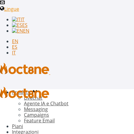
Lingue
IT
ES
EN
EN
ES
IT
Prodotto
Livechat
Agente IA e Chatbot
Messaging
Campaigns
Feature Email
Piani
Integrazioni