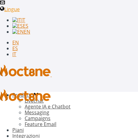
Lingue
IT
ES
EN
EN
ES
IT
Prodotto
Livechat
Agente IA e Chatbot
Messaging
Campaigns
Feature Email
Piani
Integrazioni