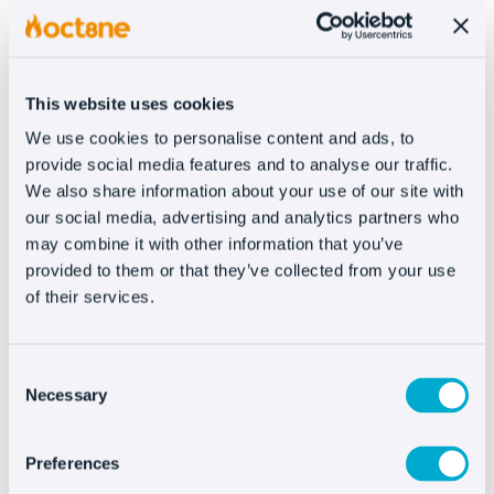
Sottodominio
Long-lived Token (si consiglia di utilizzare quello
con validità di 5 anni)
Tag predefinito
This website uses cookies
If you have any questions about how to integrate,
please contact our technical team at
We use cookies to personalise content and ads, to
support@oct8ne.com
.
provide social media features and to analyse our traffic.
We also share information about your use of our site with
our social media, advertising and analytics partners who
may combine it with other information that you’ve
provided to them or that they’ve collected from your use
of their services.
Installare Oct8ne é
davvero facile
Consent
Necessary
Selection
Preferences