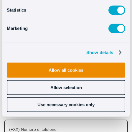
Statistics
Marketing
Ver más
Show details
Scopri i benefici che
Allow all cookies
apporta Oct8ne
Allow selection
Use necessary cookies only