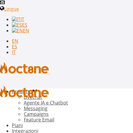
Lingue
IT
ES
EN
EN
ES
IT
Prodotto
Livechat
Agente IA e Chatbot
Messaging
Campaigns
Feature Email
Piani
Integrazioni