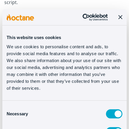
script.
3. Installa il plugin nel tuo
Storeden
This website uses cookies
Entra nel backoffice del tuo negozio online Storeden e
fai click su Catalogo > Apps Market. Dal motore di
We use cookies to personalise content and ads, to
ricerca di Storeden cerca ‘Oct8ne’ e fai click su Installa.
provide social media features and to analyse our traffic.
Ti apparirà una finestra che ti indicherà dove incollare
We also share information about your use of our site with
il nostro codice script.
our social media, advertising and analytics partners who
Incollalo e salva le modifiche.
may combine it with other information that you’ve
provided to them or that they’ve collected from your use
of their services.
Installare Oct8ne é
Consent
davvero facile
Necessary
Selection