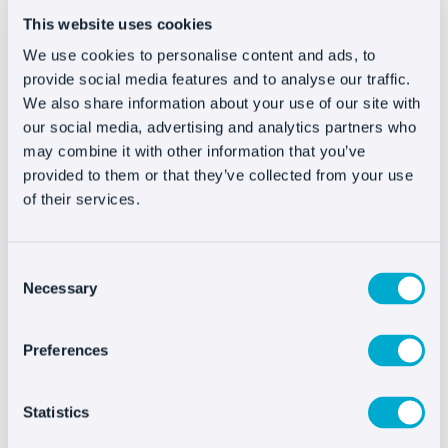
nostro team tecnico all’indirizzo support@oct8ne.com.
This website uses cookies
We use cookies to personalise content and ads, to
provide social media features and to analyse our traffic.
We also share information about your use of our site with
our social media, advertising and analytics partners who
Installare Oct8ne é
may combine it with other information that you’ve
provided to them or that they’ve collected from your use
davvero facile
of their services.
Consent
Necessary
Selection
Preferences
Altri Integrazioni
Statistics