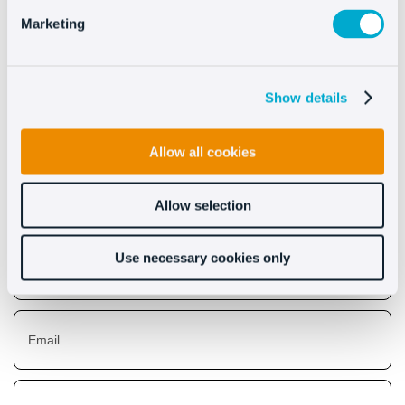
Marketing
Scopri i benefici che
Show details
apporta Oct8ne
Allow all cookies
Allow selection
Use necessary cookies only