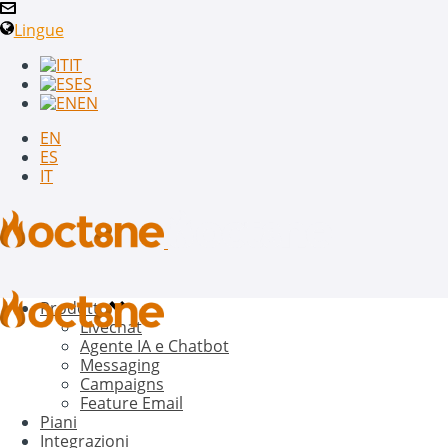
Lingue
IT
ES
EN
EN
ES
IT
Prodotto
Livechat
Agente IA e Chatbot
Messaging
Campaigns
Feature Email
Piani
Integrazioni