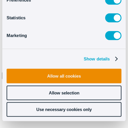
Preferences
Statistics
Marketing
Show details
Allow all cookies
Ho letto e accetto i termini e le condizioni dell
informativa sulla privacy
Allow selection
Use necessary cookies only