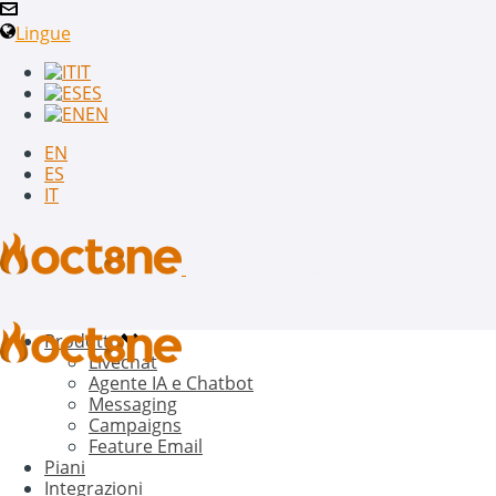
Lingue
IT
ES
EN
EN
ES
IT
Prodotto
Livechat
Agente IA e Chatbot
Messaging
Campaigns
Feature Email
Piani
Integrazioni