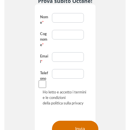
Prova subito Oct8ne!
Nom
e
*
Cog
nom
e
*
Emai
l
*
Telef
ono
Ho letto e accetto i termini
e le condizioni
della
politica sulla privacy