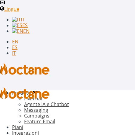
Lingue
IT
ES
EN
EN
ES
IT
Prodotto
Livechat
Agente IA e Chatbot
Messaging
Campaigns
Feature Email
Piani
Integrazioni