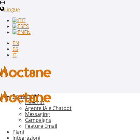
Lingue
IT
ES
EN
EN
ES
IT
Prodotto
Livechat
Agente IA e Chatbot
Messaging
Campaigns
Feature Email
Piani
Integrazioni