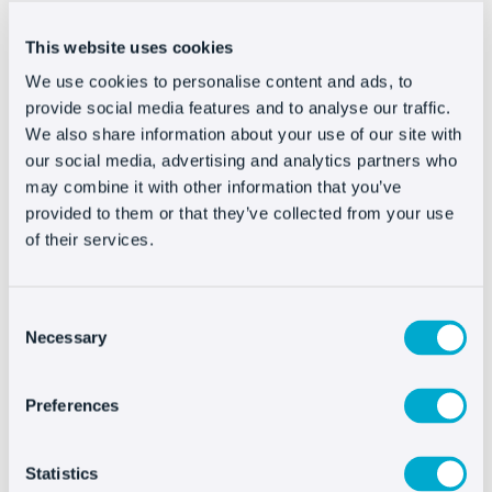
blocco. Scegli un titolo e una descrizione, incolla lo
script nel corpo del blocco e assicurati di aver
This website uses cookies
selezionato il formato di testo HTML completo. Salva le
modifiche e inizia a utilizzare Oct8ne!
We use cookies to personalise content and ads, to
provide social media features and to analyse our traffic.
We also share information about your use of our site with
our social media, advertising and analytics partners who
may combine it with other information that you’ve
Installare Oct8ne é
provided to them or that they’ve collected from your use
davvero facile
of their services.
Consent
Necessary
Selection
Preferences
Statistics
Altre integrazioni