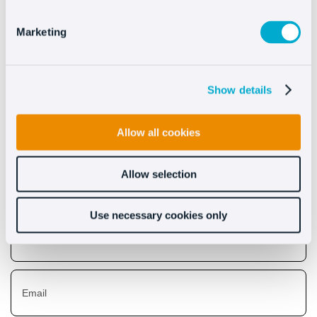
Marketing
Show details
Scopri i benefici che
apporta Oct8ne
Allow all cookies
Allow selection
Use necessary cookies only