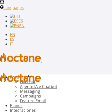
Languages
IT
ES
EN
EN
ES
IT
Producto
Livechat
Agente IA e Chatbot
Messaging
Campaigns
Feature Email
Planes
Integraciones