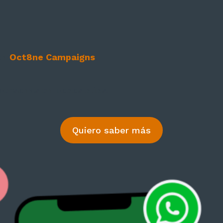
on
Oct8ne Campaigns
.
personas en pocos clics.
Quiero saber más