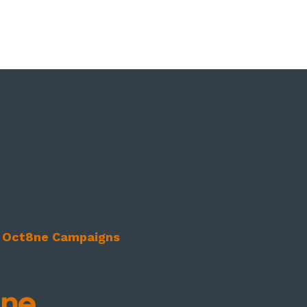
n
Oct8ne Campaigns
.
ersonas