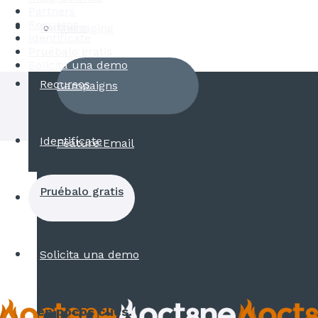
Partners
Recursos
Partners
Messaging
Identifícate
Pruébalo gratis
Solicita una demo
Recursos
Campaigns
Identifícate
Feature Email
Pruébalo gratis
Lanza campañas masivas de WhatsApp co
Solicita una demo
Un módulo pensado para llegar a
miles de p
en pocos clics.