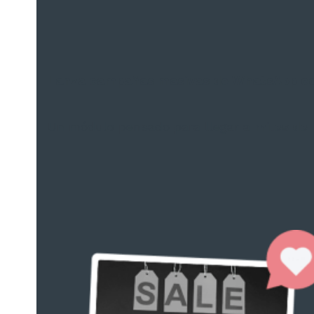
Lanza campañas masivas de WhatsApp c
Un módulo pensado para llegar a
miles de 