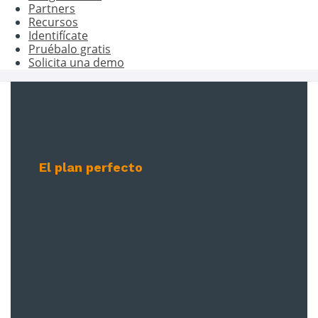
Partners
Recursos
Identifícate
Pruébalo gratis
Solicita una demo
El plan perfecto
para cada fase de tu
negocio: implementa tu Agente IA o tu
Chatbot y vende más y mejor.
Ofrecemos cuatro niveles de servicio
diseñados para diferentes tamaños de
empresa y volúmenes de conversación.
Cada plan incluye un conjunto de funciones