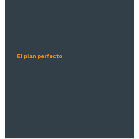
y soporte adaptados a sus necesidades
reales, sin extras innecesarios.
El plan perfecto
para cada fase de tu
negocio: implementa tu Agente IA o tu
Chatbot y vende más y mejor.
Ofrecemos cuatro niveles de servicio
diseñados para diferentes tamaños de
empresa y volúmenes de conversación.
Cada plan incluye un conjunto de funciones
y soporte adaptados a sus necesidades
reales, sin extras innecesarios.