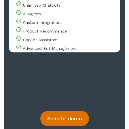
Unlimited Chatbots
AI Agents
Custom Integrations
Product Recommender
Copilot Asssistant
Advanced Bot Management
¿Necesitas informaciones?
Pide tu demo y
descubre todo lo que Oct8ne puede hacer
para tu negocio.
Solicita demo