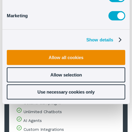
Premium
Marketing
Para líderes del mercado que buscan innovación
y eficiencia.
Show details
Prueba Gratis
Allow all cookies
Allow selection
More info
Use necessary cookies only
Human Agents
Oct8ne Campaigns
Unlimited Chatbots
AI Agents
Custom Integrations