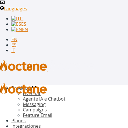
Languages
IT
ES
EN
EN
ES
IT
Producto
Livechat
Agente IA e Chatbot
Messaging
Campaigns
Feature Email
Planes
Integraciones