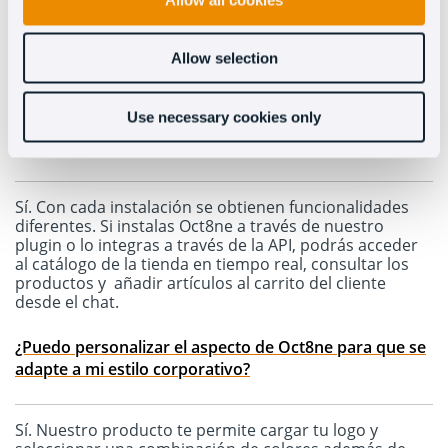
Sí, Oct8ne es totalmente adaptable y se ha optimizado
tanto para móvil como para tablets. Además, los
agentes que atienden desde el teléfono o cualquier
otro dispositivo portátil, podrán hacerlo utilizando
Allow selection
nuestra app.
Use necessary cookies only
¿Hay alguna diferencia entre la instalación por plugin,
código script o API?
Sí.
Con cada instalación se obtienen funcionalidades
diferentes. Si instalas Oct8ne a través de nuestro
plugin o lo integras a través de la API, podrás acceder
al catálogo de la tienda en tiempo real, consultar los
productos y añadir artículos al carrito del cliente
desde el chat.
¿Puedo personalizar el aspecto de Oct8ne para que se
adapte a mi estilo corporativo?
Sí. Nuestro producto te permite cargar tu logo y