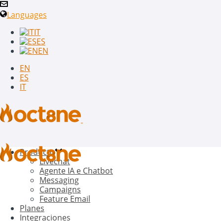
Languages
IT
ES
EN
EN
ES
IT
Producto
Livechat
Agente IA e Chatbot
Messaging
Campaigns
Feature Email
Planes
Integraciones