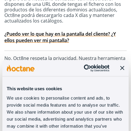
dispones de una URL donde tengas el fichero con los
productos de los diferentes dominios actualizados,
Oct8ne podrá descargarlo cada X días y mantener
actualizados los catálogos.
¿Puedo ver lo que hay en la pantalla del cliente? ¿Y
ellos pueden ver mi pantalla?
No. Oct8ne respeta la privacidad. Nuestra herramienta
funciona estrictamente para visualizar imágenes o
vídeos de forma sincronizada sólo dentro de un
espacio compartido: el covisor. Ninguna de las partes
podrá ver la pantalla del otro mientras utiliza el chat y
el covisor. En caso de necesitarlo, sí podéis acceder a la
This website uses cookies
opción de screen sharing (compartir pantalla) o
videollamada, pero deberéis activar esta opción y
We use cookies to personalise content and ads, to
aceptarla ambas partes. Oct8ne te avisará si aceptas
provide social media features and to analyse our traffic.
compartir tu pantalla o coger una videollamada.
We also share information about your use of our site with
our social media, advertising and analytics partners who
¿Puedo instalar Oct8ne aunque mi web no esté creada
may combine it with other information that you’ve
con una plataforma de e-commerce?