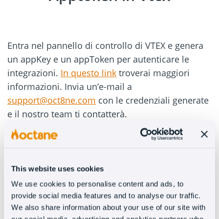
Entra nel pannello di controllo di VTEX e genera
un appKey e un appToken per autenticare le
integrazioni.
In questo link
troverai maggiori
informazioni. Invia un’e-mail a
support@oct8ne.com
con le credenziali generate
e il nostro team ti contatterà.
3. Incolla il codice in Vtex
This website uses cookies
We use cookies to personalise content and ads, to
Ti invieremo un codice personalizzato per
provide social media features and to analyse our traffic.
integrarlo nel tuo modello Vtex. Devi solo
We also share information about your use of our site with
incollare lo script appena prima del tag </body>