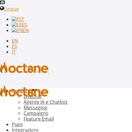
Lingue
IT
ES
EN
EN
ES
IT
Prodotto
Livechat
Agente IA e Chatbot
Messaging
Campaigns
Feature Email
Piani
Integrazioni