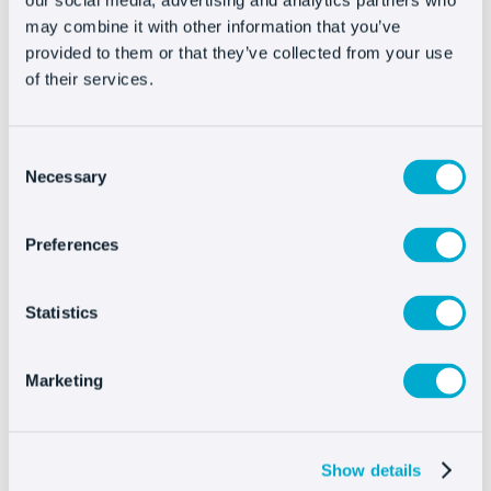
our social media, advertising and analytics partners who
del tuo modello. Non dimenticare che, affinché
may combine it with other information that you’ve
provided to them or that they’ve collected from your use
Oct8ne sia visibile nel processo di acquisto finale
of their services.
dei tuoi clienti, dovrai incollare il codice nella
pagina di checkout.
Consent
In caso di dubbi o domande su come eseguire
Necessary
Selection
l’integrazione, contatta il nostro team tecnico
all’indirizzo
support@oct8ne.com
.
Preferences
Statistics
Installare Oct8ne é
Marketing
davvero facile
Show details