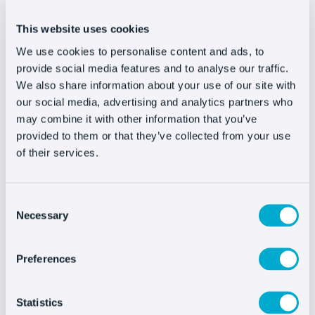
casella Codice footer.
This website uses cookies
Salva le modifiche e vedere il widget Oct8ne livechat in
basso a destra del tuo sitio web.
We use cookies to personalise content and ads, to
provide social media features and to analyse our traffic.
We also share information about your use of our site with
our social media, advertising and analytics partners who
may combine it with other information that you’ve
Installare Oct8ne é
provided to them or that they’ve collected from your use
davvero facile
of their services.
Consent
Necessary
Selection
Preferences
Statistics
Altre integrazioni