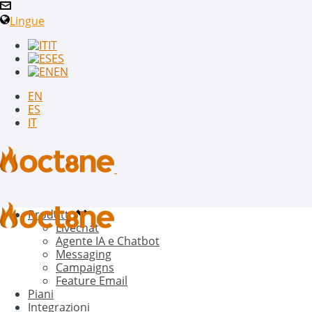
Lingue
IT
ES
EN
EN
ES
IT
Prodotto
Livechat
Agente IA e Chatbot
Messaging
Campaigns
Feature Email
Piani
Integrazioni