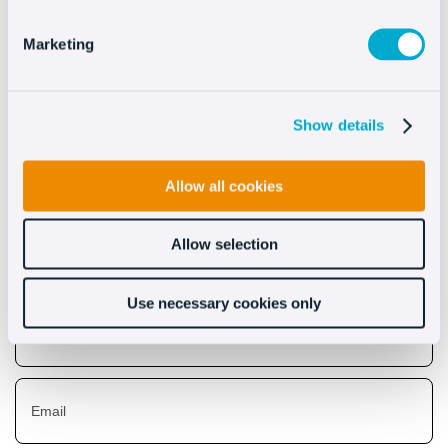
Marketing
Show details
Scopri i benefici che
apporta Oct8ne
Allow all cookies
Allow selection
Use necessary cookies only