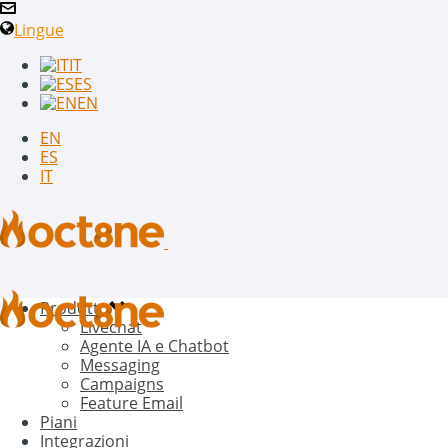
Lingue
IT
ES
EN
EN
ES
IT
Prodotto
Livechat
Agente IA e Chatbot
Messaging
Campaigns
Feature Email
Piani
Integrazioni