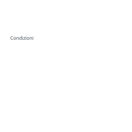
Condizioni
Installare Oct8ne é
davvero facile