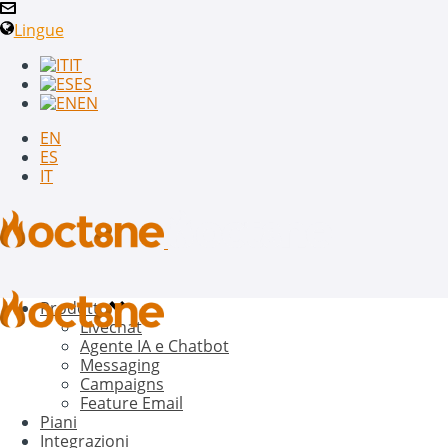
Lingue
IT
ES
EN
EN
ES
IT
Prodotto
Livechat
Agente IA e Chatbot
Messaging
Campaigns
Feature Email
Piani
Integrazioni