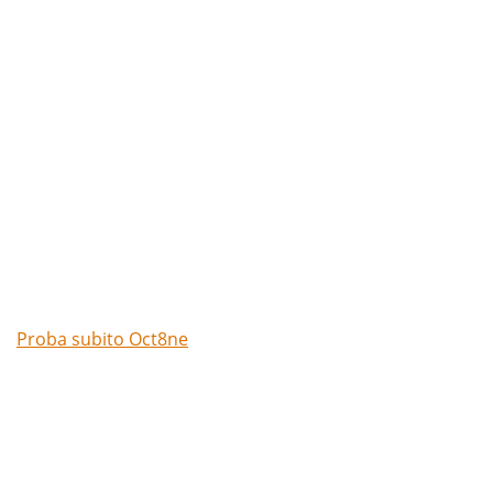
Prova gratuitamente la
chat di Oct8ne
Proba subito Oct8ne
Niente carte di credito