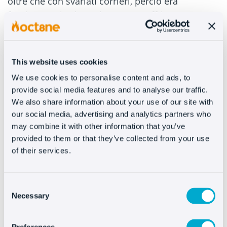
oltre che con svariati corrieri, perciò era
fondamentale che Gaia potesse offrire
informazioni precise e utili sullo stato degli
ordini in tempo reale.
This website uses cookies
Quando il cliente si identifica, Gaia può offrire
We use cookies to personalise content and ads, to
un’assistenza contestualizzata a partire dalle
provide social media features and to analyse our traffic.
informazioni disponibili, sempre nel rispetto
We also share information about your use of our site with
della privacy e utilizzando unicamente i dati
our social media, advertising and analytics partners who
necessari per migliorare il servizio.
may combine it with other information that you’ve
provided to them or that they’ve collected from your use
Ciò consente all’utente di ricevere aggiornamenti
of their services.
sulla propria spesa in modo rapido,
conversazionale e senza dover attendere un
Consent
operatore per le richieste di routine. Il vantaggio
Necessary
Selection
principale risiede nella qualità del servizio: il
cliente ottiene una risposta immediata, senza