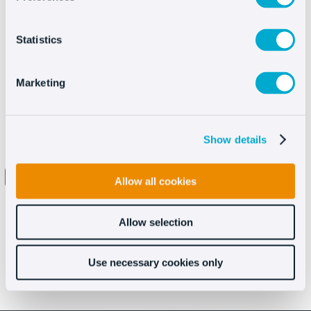
Statistics
Marketing
Show details
Ho letto e accetto i termini e le condizioni dell
Allow all cookies
informativa sulla privacy
Allow selection
Use necessary cookies only