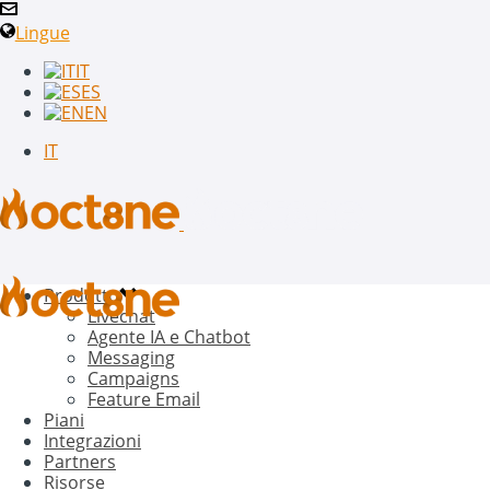
Lingue
IT
ES
EN
IT
Prodotto
Livechat
Agente IA e Chatbot
Messaging
Campaigns
Feature Email
Piani
Integrazioni
Partners
Risorse