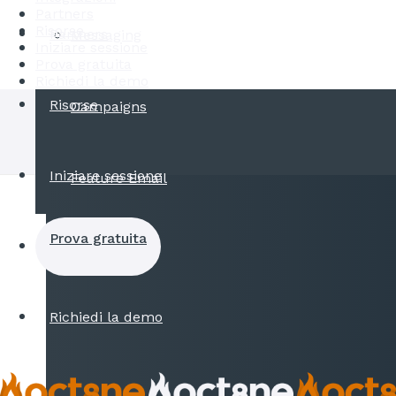
Partners
Risorse
Partners
Messaging
Iniziare sessione
Prova gratuita
Richiedi la demo
Risorse
Campaigns
Iniziare sessione
Feature Email
Prova gratuita
Richiedi la demo