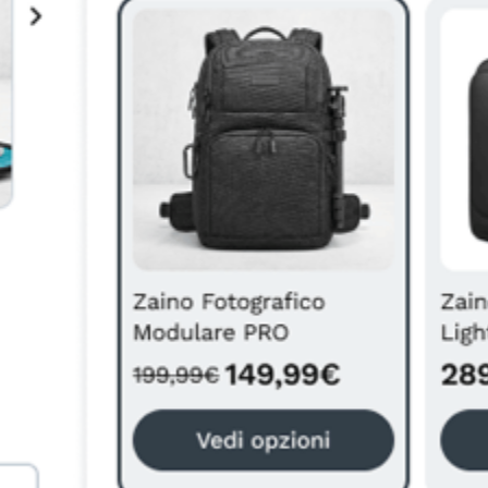
NO A OCT8NE