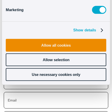
Marketing
Scopri i benefici che
Show details
apporta Oct8ne
Allow all cookies
Allow selection
Use necessary cookies only