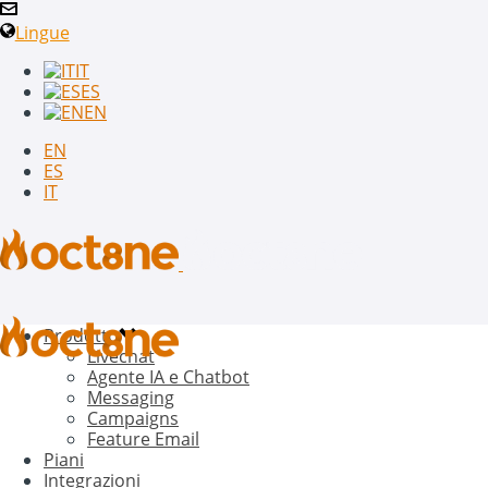
Lingue
IT
ES
EN
EN
ES
IT
Prodotto
Livechat
Agente IA e Chatbot
Messaging
Campaigns
Feature Email
Piani
Integrazioni