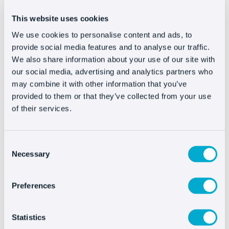
Dynamics ClientSecret
Tenant Azure
This website uses cookies
In caso di domande su come eseguire l’integrazione,
We use cookies to personalise content and ads, to
contattare il nostro team tecnico all’indirizzo
provide social media features and to analyse our traffic.
support@oct8ne.com
We also share information about your use of our site with
our social media, advertising and analytics partners who
may combine it with other information that you’ve
provided to them or that they’ve collected from your use
of their services.
Installare
Oct8ne é
Consent
Necessary
Selection
davvero facile
Preferences
Altre integrazioni
Statistics