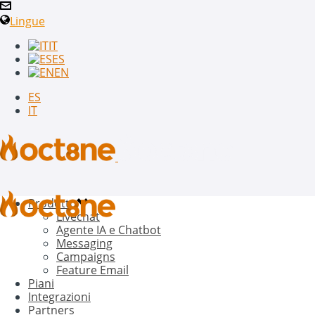
Lingue
IT
ES
EN
ES
IT
Prodotto
Livechat
Agente IA e Chatbot
Messaging
Campaigns
Feature Email
Piani
Integrazioni
Partners