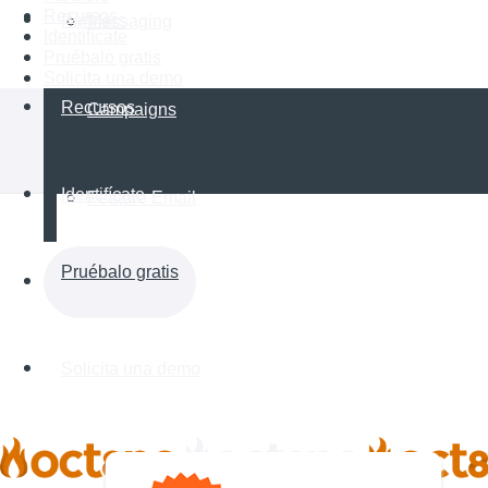
Recursos
Partners
Messaging
Identifícate
Pruébalo gratis
Solicita una demo
Recursos
Campaigns
Identifícate
Feature Email
Pruébalo gratis
Solicita una demo