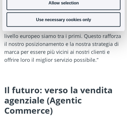
Allow selection
Jordi Tomás:
“Siamo la prima azienda nel settore dei parcheggi
Use necessary cookies only
a integrare un Agente IA, almeno in Spagna, e a
livello europeo siamo tra i primi. Questo rafforza
il nostro posizionamento e la nostra strategia di
marca per essere più vicini ai nostri clienti e
offrire loro il miglior servizio possibile.”
Il futuro: verso la vendita
agenziale (Agentic
Commerce)