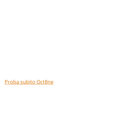
Prova gratuitamente la
chat di Oct8ne
Proba subito Oct8ne
Niente carte di credito