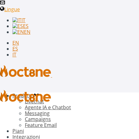
Lingue
IT
ES
EN
EN
ES
IT
Prodotto
Livechat
Agente IA e Chatbot
Messaging
Campaigns
Feature Email
Piani
Integrazioni