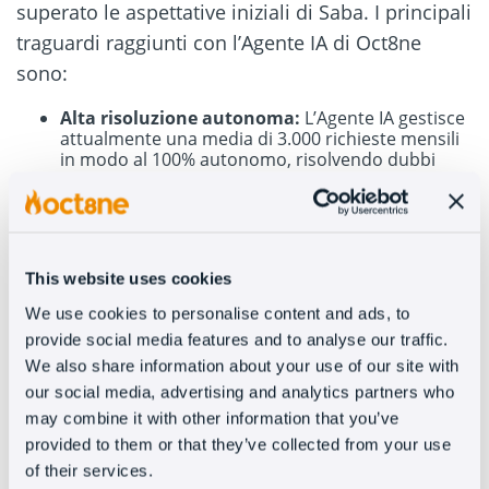
superato le aspettative iniziali di Saba. I principali
traguardi raggiunti con l’Agente IA di Oct8ne
sono:
Alta risoluzione autonoma:
L’Agente IA gestisce
attualmente una media di 3.000 richieste mensili
in modo al 100% autonomo, risolvendo dubbi
senza l’intervento umano.
Ottimizzazione del team:
È stata ottenuta una
riduzione di oltre il 10% nel volume delle richieste
che arrivano ai canali tradizionali di assistenza
clienti.
This website uses cookies
Eccellente accoglienza da parte degli utenti:
Il
feedback è stato massimamente positivo,
We use cookies to personalise content and ads, to
registrando l’89% di valutazioni soddisfacenti. Gli
provide social media features and to analyse our traffic.
utenti sottolineano, sopra ogni cosa, la rapidità e
la chiarezza delle risposte.
We also share information about your use of our site with
Disponibilità totale:
Copertura del servizio di
our social media, advertising and analytics partners who
assistenza 24/7 sul canale digitale.
may combine it with other information that you’ve
Generazione di Lead e impatto commerciale:
provided to them or that they’ve collected from your use
Sebbene l’obiettivo fosse offrire informazioni in
tempo reale agli utenti, il chatbot si è trasformato
of their services.