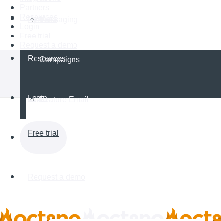
Partners
Resources
Partners
Messaging
Login
Free trial
Request a demo
Resources
Campaigns
Login
Feature Email
Free trial
Request a demo