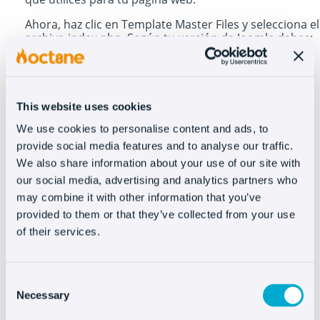
Ahora, haz clic en Template Master Files y selecciona el
archivo index.php. Según tu versión de Joomla debes:
– Seleccionar Edit main page template – Si tienes
Joomla 2.5
– Selecciona Edit HTML – Si tienes Joomla 1.5
This website uses cookies
Una vez dentro, pega el código de Oct8ne en el footer
de tu página, justo antes de la etiqueta </body>.
We use cookies to personalise content and ads, to
Guarda los cambios y verás el chat en tu web.
provide social media features and to analyse our traffic.
We also share information about your use of our site with
our social media, advertising and analytics partners who
may combine it with other information that you’ve
Integrar Oct8ne es muy
provided to them or that they’ve collected from your use
fácil
of their services.
Consent
Necessary
Selection