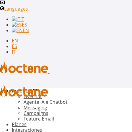
Languages
IT
ES
EN
EN
ES
IT
Producto
Livechat
Agente IA e Chatbot
Messaging
Campaigns
Feature Email
Planes
Integraciones