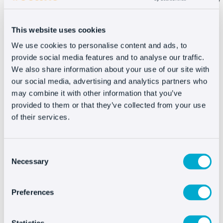
pega el código de Oct8ne.
Guarda los cambios y Oct8ne aparecerá en tu página
This website uses cookies
web.
We use cookies to personalise content and ads, to
provide social media features and to analyse our traffic.
We also share information about your use of our site with
our social media, advertising and analytics partners who
may combine it with other information that you’ve
Integrar Oct8ne es muy
provided to them or that they’ve collected from your use
fácil
of their services.
Consent
Necessary
Selection
Preferences