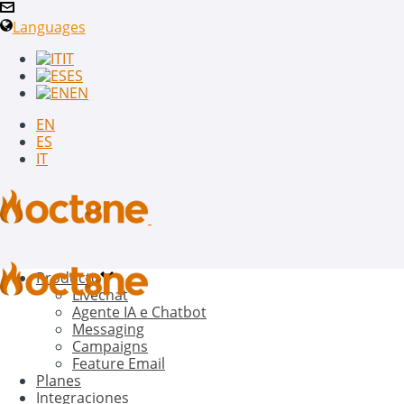
Languages
IT
ES
EN
EN
ES
IT
Producto
Livechat
Agente IA e Chatbot
Messaging
Campaigns
Feature Email
Planes
Integraciones