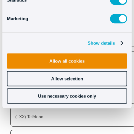
Statistics
Ver más
Marketing
Show details
Descubre lo que Oct8ne
Allow all cookies
puede hacer por ti
Allow selection
Use necessary cookies only