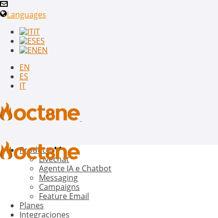
Languages
IT
ES
EN
EN
ES
IT
Producto
Livechat
Agente IA e Chatbot
Messaging
Campaigns
Feature Email
Planes
Integraciones