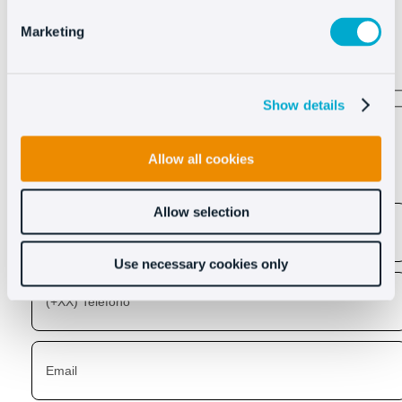
Marketing
Show details
Descubre lo que Oct8ne
puede hacer por ti
Allow all cookies
Allow selection
Use necessary cookies only