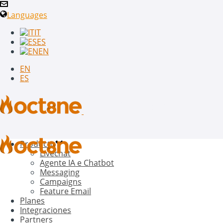
Languages
IT
ES
EN
EN
ES
Producto
Livechat
Agente IA e Chatbot
Messaging
Campaigns
Feature Email
Planes
Integraciones
Partners