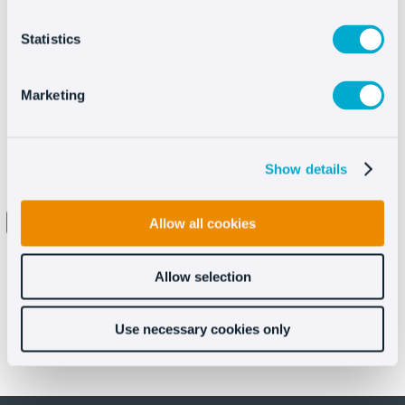
Statistics
Marketing
Show details
Allow all cookies
He leído y acepto los términos y condiciones
de la
política de privacidad
Allow selection
Use necessary cookies only