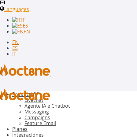
Languages
IT
ES
EN
EN
ES
IT
Producto
Livechat
Agente IA e Chatbot
Messaging
Campaigns
Feature Email
Planes
Integraciones