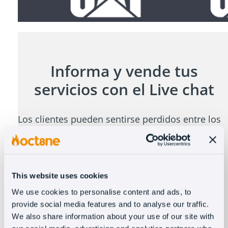
Informa y vende tus
servicios con el Live chat
Los clientes pueden sentirse perdidos entre los
servicios que ofreces. Guíalos hacia la solución
que más se adapte a sus necesidades de una
forma ágil y eficiente concretando ventas.
This website uses cookies
Proporciona presupuestos
We use cookies to personalise content and ads, to
Configura tu chatbot para que tus clientes puedan
provide social media features and to analyse our traffic.
calcular el presupuesto del servicio rápidamente.
We also share information about your use of our site with