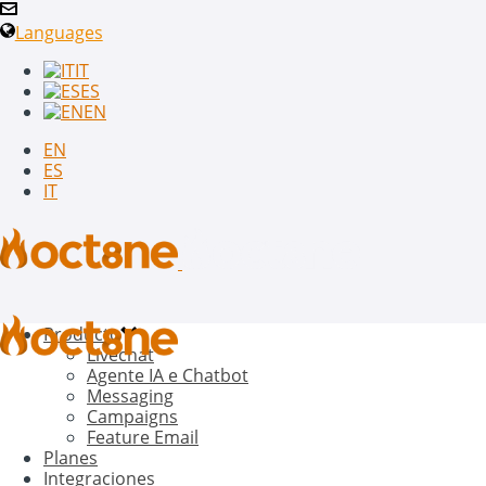
Languages
IT
ES
EN
EN
ES
IT
Producto
Livechat
Agente IA e Chatbot
Messaging
Campaigns
Feature Email
Planes
Integraciones