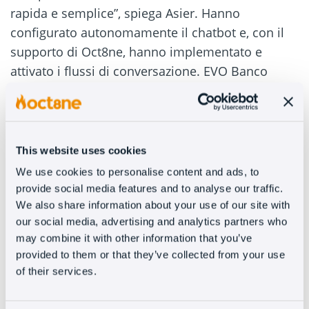
rapida e semplice”, spiega Asier. Hanno
configurato autonomamente il chatbot e, con il
supporto di Oct8ne, hanno implementato e
attivato i flussi di conversazione. EVO Banco
apprezza la facilità con cui possono apportare
modifiche alla struttura del chatbot senza
richiedere competenze tecniche o supporto
esterno.
This website uses cookies
We use cookies to personalise content and ads, to
Quali informazioni sono state prese in
provide social media features and to analyse our traffic.
considerazione per la configurazione del
We also share information about your use of our site with
chatbot?
our social media, advertising and analytics partners who
may combine it with other information that you’ve
provided to them or that they’ve collected from your use
of their services.
EVO Banco
ha considerato principalmente due
linee iniziali: il prodotto e la risoluzione dei