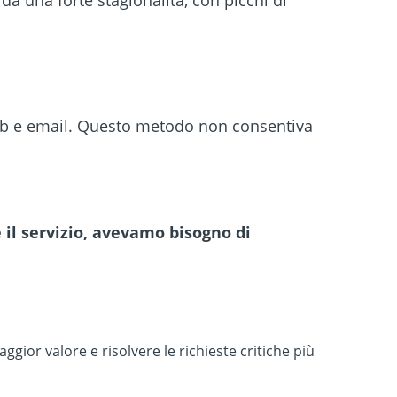
 da una forte stagionalità, con picchi di
web e email. Questo metodo non consentiva
e il servizio, avevamo bisogno di
gior valore e risolvere le richieste critiche più