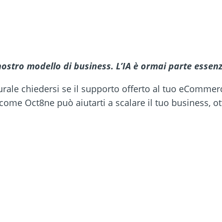
ostro modello di business. L’IA è ormai parte essenzi
rale chiedersi se il supporto offerto al tuo eCommerce
ome Oct8ne può aiutarti a scalare il tuo business, otti
a gratuitamente la chat di O