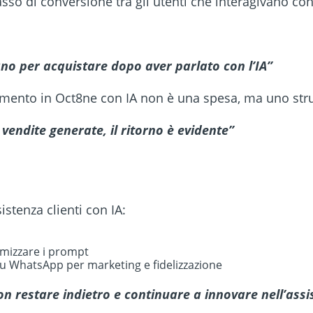
so di conversione tra gli utenti che interagivano con 
vano per acquistare dopo aver parlato con l’IA
”
timento in Oct8ne con IA non è una spesa, ma uno stru
vendite generate, il ritorno è evidente
”
stenza clienti con IA:
timizzare i prompt
su WhatsApp per marketing e fidelizzazione
n restare indietro e continuare a innovare nell’assis