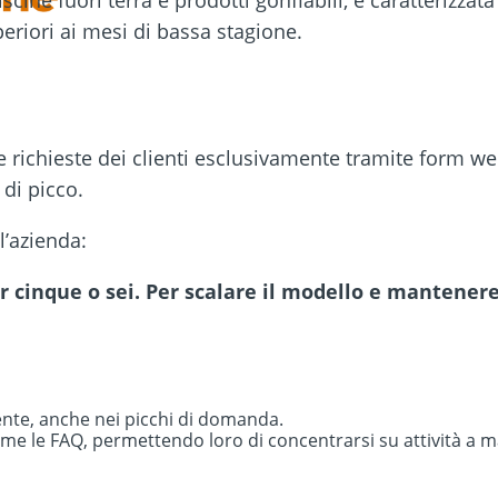
cine fuori terra e prodotti gonfiabili, è caratterizzata
eriori ai mesi di bassa stagione.
e richieste dei clienti esclusivamente tramite form 
 di picco.
l’azienda:
per cinque o sei. Per scalare il modello e mantener
lente, anche nei picchi di domanda.
ome le FAQ, permettendo loro di concentrarsi su attività a mag