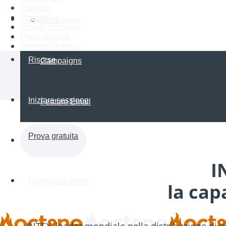
Partners
Risorse
Partners
Messaging
Iniziare sessione
Prova gratuita
Richiedi la demo
Risorse
Campaigns
Iniziare sessione
Feature Email
Prova gratuita
I
Richiedi la demo
la cap