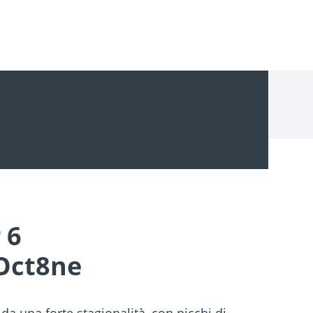
 6
 Oct8ne