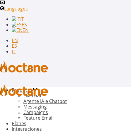
Languages
IT
ES
EN
EN
ES
IT
Producto
Livechat
Agente IA e Chatbot
Messaging
Campaigns
Feature Email
Planes
Integraciones