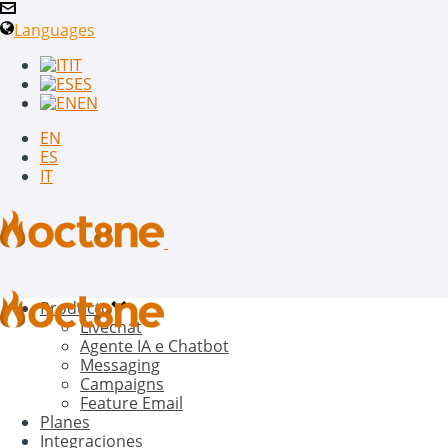
Languages
IT
ES
EN
EN
ES
IT
Producto
Livechat
Agente IA e Chatbot
Messaging
Campaigns
Feature Email
Planes
Integraciones