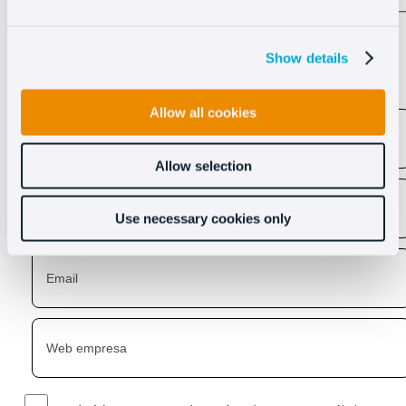
Descubre lo que Oct8ne
puede hacer por ti
Show details
Allow all cookies
Allow selection
Use necessary cookies only