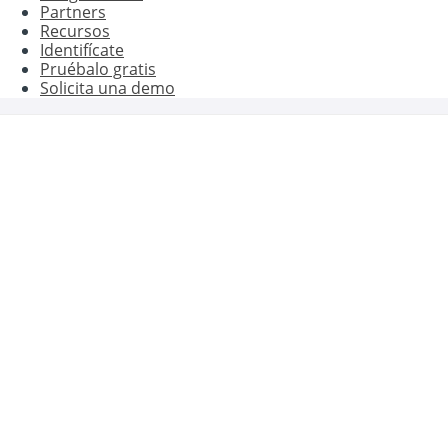
Partners
Recursos
Identifícate
Pruébalo gratis
Solicita una demo
Genera mejores
resultados con Oct8n
Prueba nuestro Live Chat o Chatbot gratis