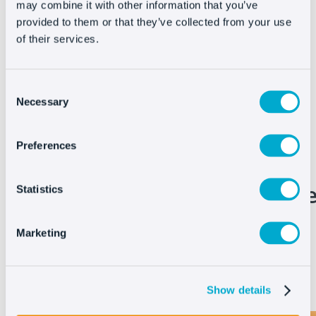
un paso adelante y nos encargamos de que tus
may combine it with other information that you’ve
provided to them or that they’ve collected from your use
clientes estén 100% satisfechos en todo el
of their services.
proceso de compra, incluida la post-venta.
Consent
Necessary
Selection
Preferences
Compara las
funcionalidades de Oct8n
Statistics
con las de Intercom
Marketing
Show details