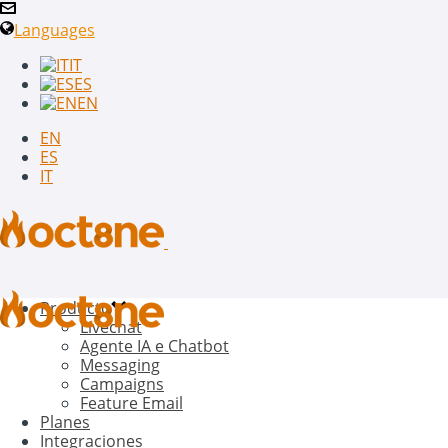
Languages
IT
ES
EN
EN
ES
IT
Producto
Livechat
Agente IA e Chatbot
Messaging
Campaigns
Feature Email
Planes
Integraciones