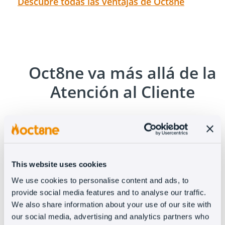
Descubre todas las ventajas de Oct8ne
Oct8ne va más allá de la
Atención al Cliente
Además de resolver el 99% de las FAQs con el
Chatbot, nuestros clientes han configurado
This website uses cookies
potentes Live Chats y bots, con la ayuda de
We use cookies to personalise content and ads, to
Oct8ne, para ofrecer ayuda en el momento
provide social media features and to analyse our traffic.
perfecto y aumentar las ventas. En Oct8ne nos
We also share information about your use of our site with
ocupamos de la atención al cliente, pero vamos
our social media, advertising and analytics partners who