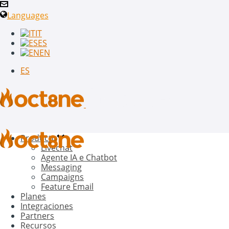
Languages
IT
ES
EN
ES
Producto
Livechat
Agente IA e Chatbot
Messaging
Campaigns
Feature Email
Planes
Integraciones
Partners
Recursos