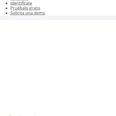
Identifícate
Pruébalo gratis
Solicita una demo
Genera mejores
resultados con Oct8n
Prueba nuestro Live Chat o Chatbot gratis