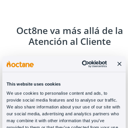
Oct8ne va más allá de la
Atención al Cliente
Además de resolver el 99% de las FAQs con el
Chatbot, nuestros clientes han configurado
This website uses cookies
potentes Live Chats y bots, con la ayuda de
We use cookies to personalise content and ads, to
Oct8ne, para ofrecer ayuda en el momento
provide social media features and to analyse our traffic.
perfecto y aumentar las ventas. En Oct8ne nos
We also share information about your use of our site with
ocupamos de la atención al cliente, pero vamos
our social media, advertising and analytics partners who
un paso adelante y nos encargamos de que tus
may combine it with other information that you’ve
clientes estén 100% satisfechos en todo el
provided to them or that they’ve collected from your use