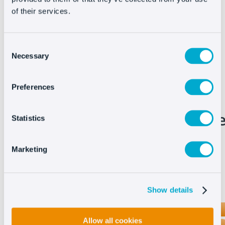
of their services.
proceso de compra, incluida la post-venta.
Consent
Necessary
Selection
Preferences
Compara las
funcionalidades de Oct8n
Statistics
con las de Landbot
Marketing
Show details
OCT8NE
Allow all cookies