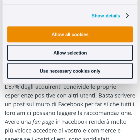
resteranno soddisfatti con l’esperienza di utenti
che Oct8ne consente. Inoltre, è totalmente
Show details
targetizzabile
: potrete personalizzare il link per
condividerlo con un gruppo specifico di clienti o
Allow all cookies
con altri, adattando ogni promozione alle
esigenze di ogni destinatario.
Allow selection
Esperienze positive
Use necessary cookies only
L’87% degli acquirenti condivide le proprie
esperienze positive con altri utenti. Basta scrivere
un post sul muro di Facebook per far sì che tutti i
loro amici possano leggere la raccomandazione.
Avere una
fan page
in Facebook renderà molto
più veloce accedere al vostro e-commerce e
sapere se i vostri clienti sono soddisfatti.