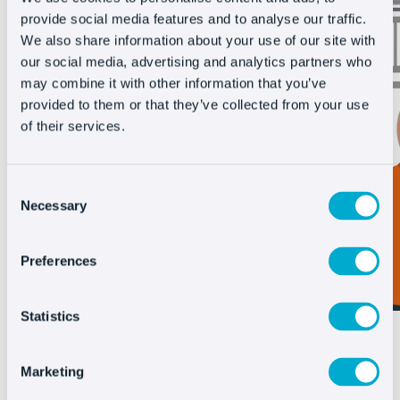
provide social media features and to analyse our traffic.
We also share information about your use of our site with
our social media, advertising and analytics partners who
may combine it with other information that you’ve
provided to them or that they’ve collected from your use
of their services.
Consent
Necessary
Selection
Preferences
Statistics
In questo modo,
Invite Link funciona come
una calamita:
la promozione attirerà i clienti
Marketing
che conosceranno il vostro e-commerce e