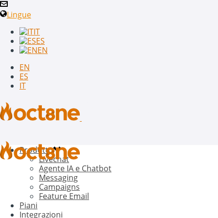
Lingue
IT
ES
EN
EN
ES
IT
Prodotto
Livechat
Agente IA e Chatbot
Messaging
Campaigns
Feature Email
Piani
Integrazioni