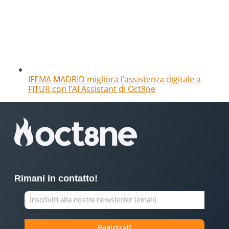
IFEMA MADRID migliora l’assistenza digitale a
FITUR con l’AI Assistant di Oct8ne
Rimani in contatto!