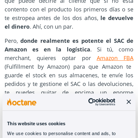
que puede decirle al cliente que
si no está
contento con el producto los primeros días o se
te estropea antes de los dos años,
le devuelve
el dinero
. Ahí, con un par.
Pero,
donde realmente es potente el SAC de
Amazon es en la logística
. Si tú, como
merchant, quieres optar por
Amazon FBA
(Fulfillment by Amazon) para que Amazon te
guarde el stock en sus almacenes, te envíe los
pedidos y te gestione el SAC o las devoluciones,
te puedes quitar de encima un enorme
quebradero de cabeza.
No solo por el envío —envía donde quieras y
mega-barato— sino también por el servicio de
This website uses cookies
atención al cliente, centralizado, sin problemas y
We use cookies to personalise content and ads, to