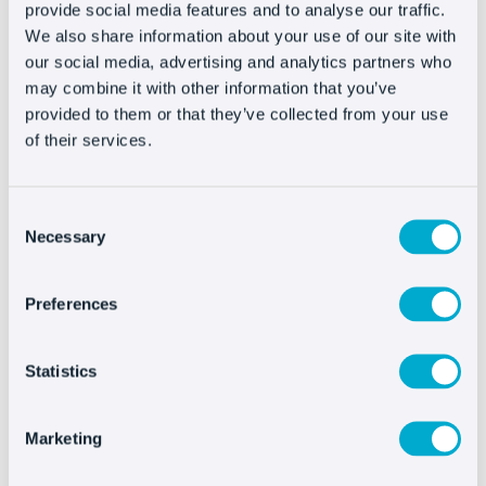
multi-idiomático. Imagina tener un ejército de
provide social media features and to analyse our traffic.
We also share information about your use of our site with
teleoperadores a tu servicio y que pueden hablar
our social media, advertising and analytics partners who
cualquier idioma a la perfección. ¡Por Dios! ¿Qué
may combine it with other information that you’ve
estructura deberías tener para tener ese SAC
in-
provided to them or that they’ve collected from your use
house
? Imposible de asumir.
of their services.
Es por estas razones que, amigas y amigos,
aunque me duela decirlo, el servicio de atención
Consent
Necessary
al cliente de Amazon es la hostia y
es mucho
Selection
mejor que el de la mayoría de tiendas online
que corren por ahí
. Que sea vuestra referencia
Preferences
para todo lo que hagáis.
Statistics
Recent Posts
Marketing