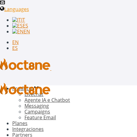
Languages
IT
ES
EN
EN
ES
Producto
Livechat
Agente IA e Chatbot
Messaging
Campaigns
Feature Email
Planes
Integraciones
Partners