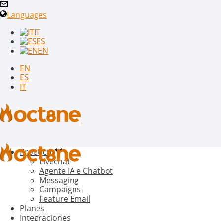
Languages
IT
ES
EN
EN
ES
IT
Producto
Livechat
Agente IA e Chatbot
Messaging
Campaigns
Feature Email
Planes
Integraciones