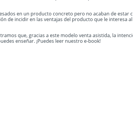
sados en un producto concreto pero no acaban de estar co
ón de incidir en las ventajas del producto que le interesa a
mos que, gracias a este modelo venta asistida, la intenció
 puedes enseñar. ¡Puedes leer nuestro e-book!
ba ahora el chat de Oct8ne g