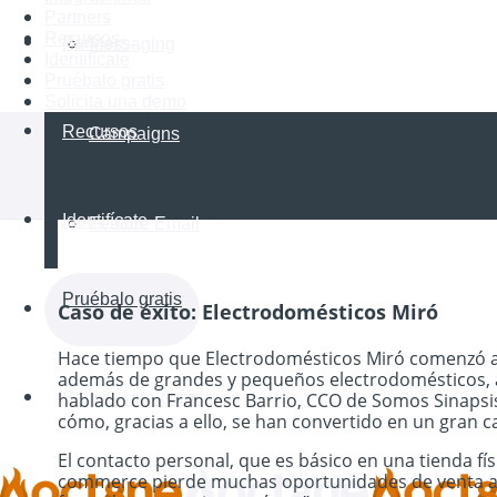
Partners
Recursos
Partners
Messaging
Identifícate
Pruébalo gratis
Solicita una demo
Recursos
Campaigns
Identifícate
Feature Email
Pruébalo gratis
Caso de éxito: Electrodomésticos Miró
Hace tiempo que Electrodomésticos Miró comenzó a 
además de grandes y pequeños electrodomésticos, am
hablado con Francesc Barrio, CCO de Somos Sinapsis, 
Solicita una demo
cómo, gracias a ello, se han convertido en un gran c
El contacto personal, que es básico en una tienda fí
commerce pierde muchas oportunidades de venta al de