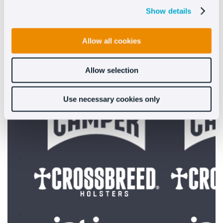
Compañías de todos los tamaños confían en
Show details
Oct8ne para incrementar sus ventas:
Allow all cookies
Allow selection
Use necessary cookies only