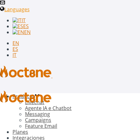
Languages
IT
ES
EN
EN
ES
IT
Producto
Livechat
Agente IA e Chatbot
Messaging
Campaigns
Feature Email
Planes
Integraciones