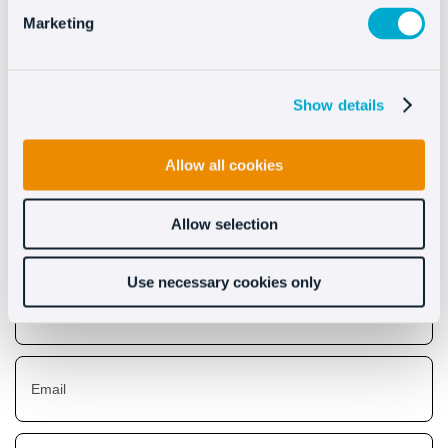
Marketing
Show details
Descubre lo que Oct8ne
puede hacer por ti
Allow all cookies
Allow selection
Use necessary cookies only