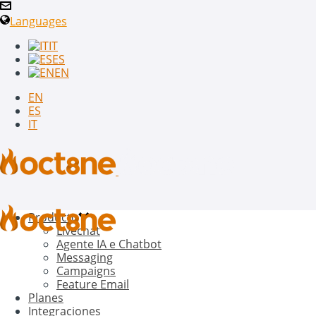
Languages
IT
ES
EN
EN
ES
IT
Producto
Livechat
Agente IA e Chatbot
Messaging
Campaigns
Feature Email
Planes
Integraciones