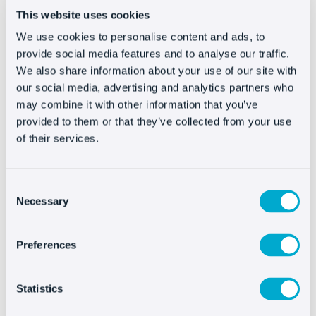
técnico en support@oct8ne.com.
This website uses cookies
We use cookies to personalise content and ads, to
provide social media features and to analyse our traffic.
We also share information about your use of our site with
our social media, advertising and analytics partners who
may combine it with other information that you’ve
Integrar Oct8ne es muy
provided to them or that they’ve collected from your use
fácil
of their services.
Consent
Necessary
Selection
Preferences
Otras integraciones
Statistics