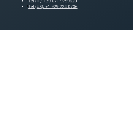
Tel (IT): +39 071 9759620
Tel (US): +1 929 224 0706