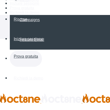
Iniziare sessione
Prova gratuita
Richiedi la demo
Risorse
Campaigns
Iniziare sessione
Feature Email
Prova gratuita
Richiedi la demo