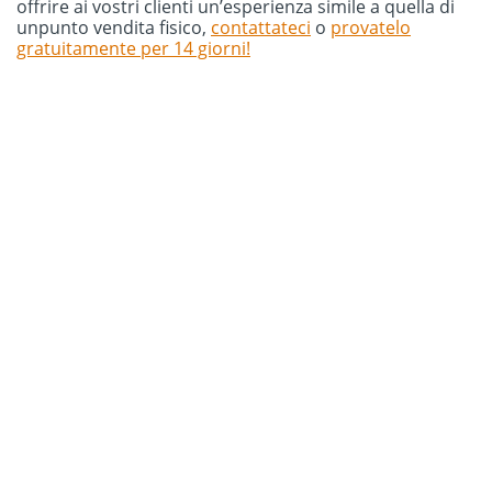
offrire ai vostri clienti un’esperienza simile a quella di
unpunto vendita fisico,
contattateci
o
provatelo
gratuitamente per 14 giorni!
Prova gratuitamente la
chat di Oct8ne