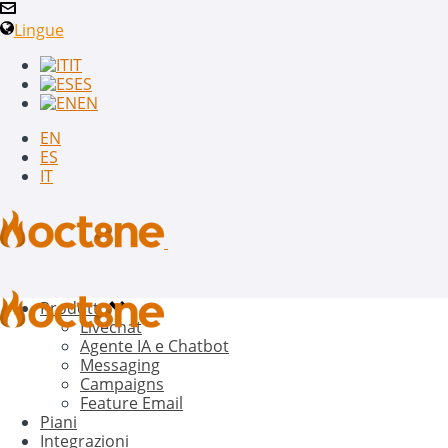
Lingue
IT
ES
EN
EN
ES
IT
Prodotto
Livechat
Agente IA e Chatbot
Messaging
Campaigns
Feature Email
Piani
Integrazioni