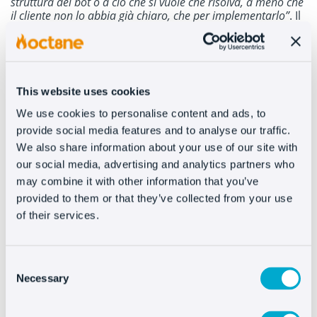
struttura del bot o a ciò che si vuole che risolva, a meno che
il cliente non lo abbia già chiaro, che per implementarlo”
. Il
chatbot di Oct8ne consente una facile configurazione
con un sistema di moduli drag & drop; in generale, in
circa due settimane al massimo il bot viene
implementato ed é pronto per essere attivato.
This website uses cookies
“Oct8ne offre molte opzioni in un unico pannello di
We use cookies to personalise content and ads, to
controllo, ed è esattamente ciò di cui abbiamo
provide social media features and to analyse our traffic.
bisogno perché ci permette di offrire un servizio
eccellente, quindi è un ottimo partner per noi” – Cit.
We also share information about your use of our site with
Aleix Roca – Boboli
our social media, advertising and analytics partners who
may combine it with other information that you’ve
provided to them or that they’ve collected from your use
of their services.
Come misurate la conversione delle chat?
Consent
“Oct8ne fornisce diverse metriche che riflettono l’intero
funnel, sia pre che post vendita. Senza dubbio, aiuta a dare
Necessary
Selection
quell’impulso all’acquisto che si riflette in una maggiore
conversione”
, commenta Aleix. E aggiunge:
“In Boboli, il