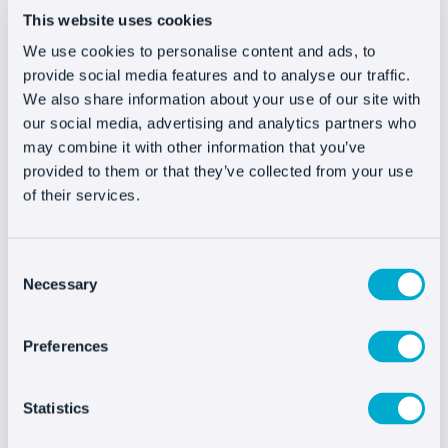
momento puede generar interacciones.
This website uses cookies
We use cookies to personalise content and ads, to
Por ejemplo podríamos crear un artículo sobre
provide social media features and to analyse our traffic.
cómo medir el pie para comprar zapatos online.
We also share information about your use of our site with
Está totalmente al margen de si es verano,
our social media, advertising and analytics partners who
may combine it with other information that you’ve
invierno o si se trata de botas de trecking, de
provided to them or that they’ve collected from your use
hecho puedes contemplar todas estas
of their services.
alternativas con lo que “sirve para siempre”
#5 – Si algo funciona a tu
Consent
Necessary
Selection
competencia…
Preferences
Mejóralo y adáptalo
(pensabas que te iba a
decir que lo copiases ¿a que sí?). En serio: no
Statistics
tengas el menor reparo en inspirarte en algo que
funciona bien.