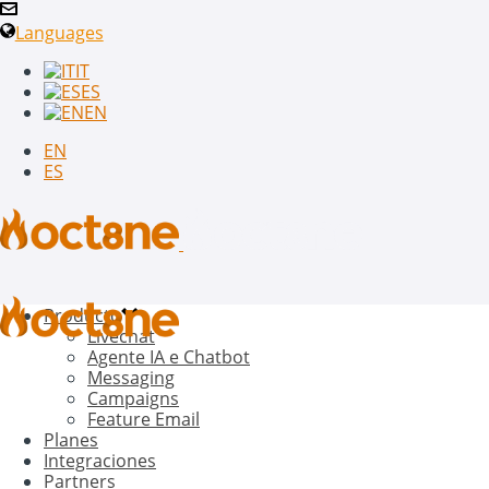
Languages
IT
ES
EN
EN
ES
Producto
Livechat
Agente IA e Chatbot
Messaging
Campaigns
Feature Email
Planes
Integraciones
Partners