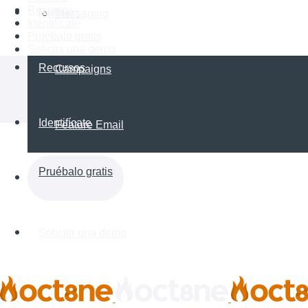
Recursos
Partners
Messaging
Identifícate
Pruébalo gratis
Solicita una demo
Recursos
Campaigns
Identifícate
Feature Email
Pruébalo gratis
Solicita una demo