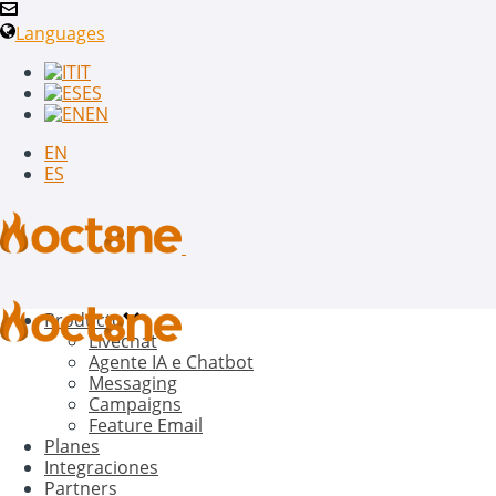
Languages
IT
ES
EN
EN
ES
Producto
Livechat
Agente IA e Chatbot
Messaging
Campaigns
Feature Email
Planes
Integraciones
Partners