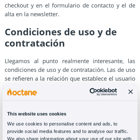
checkout y en el formulario de contacto y el de
alta en la newsletter.
Condiciones de uso y de
contratación
Llegamos al punto realmente interesante, las
condiciones de uso y de contratación. Las de uso
se refieren a la relación que establece el usuario
con la página en cuanto a navegación. Primero,
definimos quienes somos
: mi empresa se llama
así y la puedes encontrar aquí y, a partir de ahí,
desarrollamos el tema indicando la política de
This website uses cookies
enlaces (externos), la propiedad intelectual, las
We use cookies to personalise content and ads, to
acciones legales que se pueden derivar de un
provide social media features and to analyse our traffic.
mal uso como colarnos un virus o usar nuestro
We also share information about your use of our site with